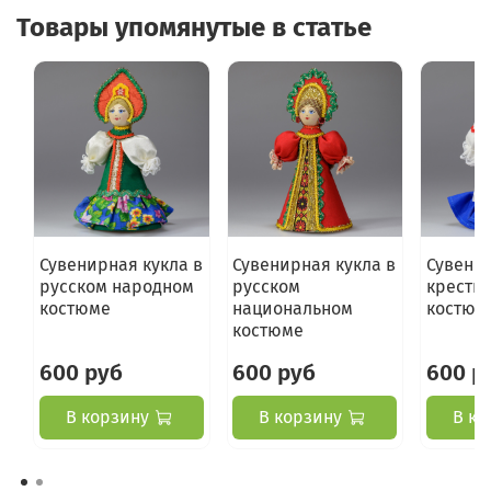
Товары упомянутые в статье
Сувенирная кукла в
Сувенирная кукла в
Сувенир
русском народном
русском
кресть
костюме
национальном
костюм
костюме
600 руб
600 руб
600 р
В корзину
В корзину
В ко