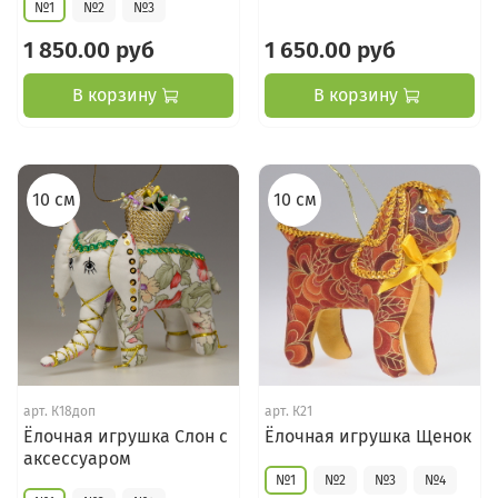
№1
№2
№3
1 850.00 руб
1 650.00 руб
В корзину
В корзину
10 см
10 см
арт.
К18доп
арт.
К21
Ёлочная игрушка Слон с
Ёлочная игрушка Щенок
аксессуаром
№1
№2
№3
№4