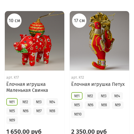
10 см
17 см
арт.
К17
арт.
К12
Ёлочная игрушка
Ёлочная игрушка Петух
Маленькая Свинка
№1
№2
№3
№4
№1
№2
№3
№4
№5
№6
№8
№9
№5
№6
№7
№8
№10
№9
1 650.00 руб
2 350.00 руб