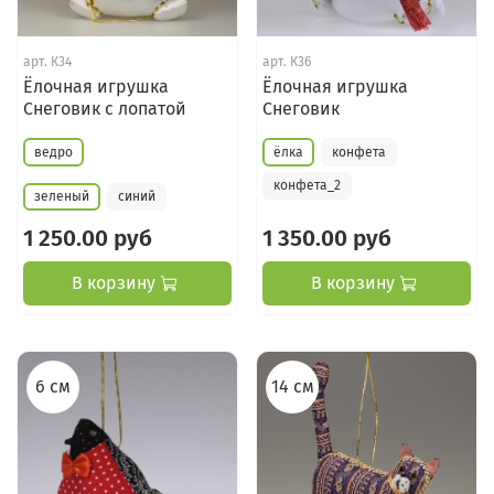
арт.
К34
арт.
К36
Ёлочная игрушка
Ёлочная игрушка
Снеговик с лопатой
Снеговик
ведро
ёлка
конфета
конфета_2
зеленый
синий
1 250.00 руб
1 350.00 руб
В корзину
В корзину
6 см
14 см