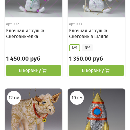
арт.
К32
арт.
К33
Ёлочная игрушка
Ёлочная игрушка
Снеговик-ёлка
Снеговик в шляпе
№1
№2
1 450.00 руб
1 350.00 руб
В корзину
В корзину
12 см
10 см