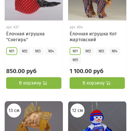
арт.
К37
арт.
К04
Ёлочная игрушка
Ёлочная игрушка Кот
"Снегирь"
мартовский
№1
№2
№3
№4
№1
№2
№3
№4
№5
850.00 руб
1 100.00 руб
В корзину
В корзину
13 см
12 см