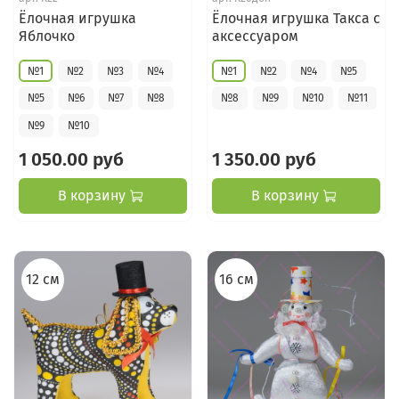
Ёлочная игрушка
Ёлочная игрушка Такса с
Яблочко
аксессуаром
№1
№2
№3
№4
№1
№2
№4
№5
№5
№6
№7
№8
№8
№9
№10
№11
№9
№10
1 050.00 руб
1 350.00 руб
В корзину
В корзину
12 см
16 см