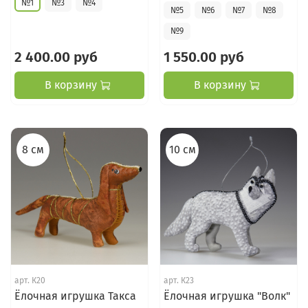
№1
№3
№4
№5
№6
№7
№8
№9
2 400.00 руб
1 550.00 руб
В корзину
В корзину
8 см
10 см
арт.
К20
арт.
К23
Ёлочная игрушка Такса
Ёлочная игрушка "Волк"