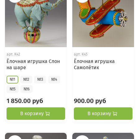
арт.
К42
арт.
К45
Ёлочная игрушка Слон
Ёлочная игрушка
на шаре
Самолётик
№1
№2
№3
№4
№5
№6
1 850.00 руб
900.00 руб
В корзину
В корзину