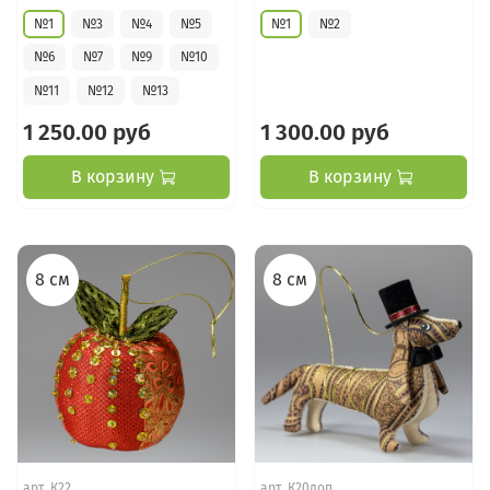
№1
№3
№4
№5
№1
№2
№6
№7
№9
№10
№11
№12
№13
1 250.00 руб
1 300.00 руб
В корзину
В корзину
8 см
8 см
арт.
К22
арт.
К20доп