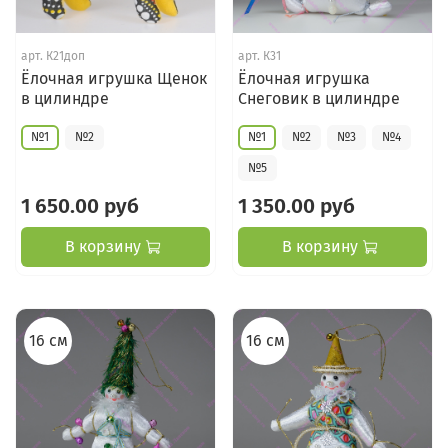
арт.
К21доп
арт.
К31
Ёлочная игрушка Щенок
Ёлочная игрушка
в цилиндре
Снеговик в цилиндре
№1
№2
№1
№2
№3
№4
№5
1 650.00 руб
1 350.00 руб
В корзину
В корзину
16 см
16 см