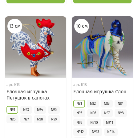
13 см
10 см
арт.
К13
арт.
К18
Ёлочная игрушка
Ёлочная игрушка Слон
Петушок в сапогах
№1
№2
№3
№4
№1
№3
№4
№5
№5
№6
№7
№8
№6
№7
№8
№9
№9
№10
№11
№12
№13
№14