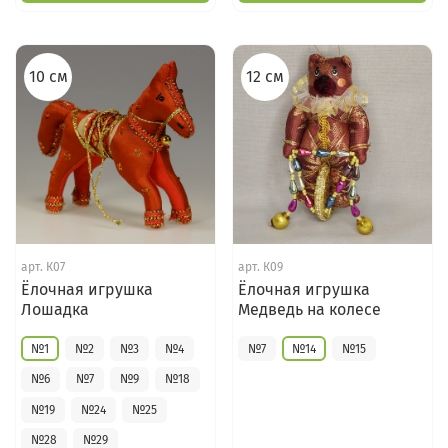
10 см
12 см
арт.
К07
арт.
К09
Ёлочная игрушка
Ёлочная игрушка
Лошадка
Медведь на колесе
№1
№2
№3
№4
№7
№14
№15
№6
№7
№9
№18
№19
№24
№25
№28
№29