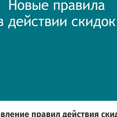
вление правил действия ски