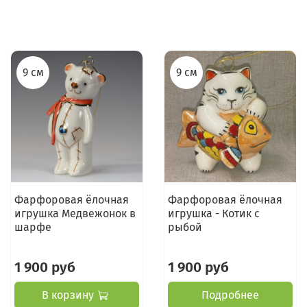
9 см
9 см
Фарфоровая ёлочная
Фарфоровая ёлочная
игрушка Медвежонок в
игрушка - Котик с
шарфе
рыбой
1 900 руб
1 900 руб
В корзину
Подробнее