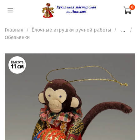
0
Главная
Ёлочные игрушки ручной работы
...
Обезьянки
Высота
11 см