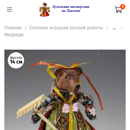
0
Главная
Ёлочные игрушки ручной работы
...
Медведи
Высота
14 см