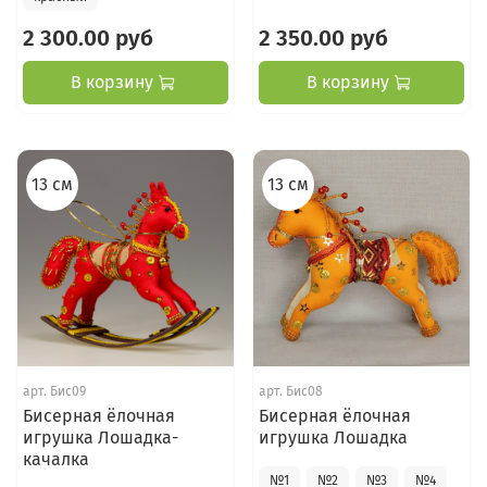
2 300.00 руб
2 350.00 руб
В корзину
В корзину
13 см
13 см
арт.
Бис09
арт.
Бис08
Бисерная ёлочная
Бисерная ёлочная
игрушка Лошадка-
игрушка Лошадка
качалка
№1
№2
№3
№4