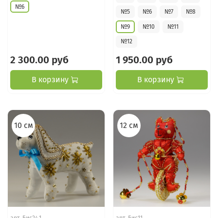
№6
№5
№6
№7
№8
№9
№10
№11
№12
2 300.00 руб
1 950.00 руб
В корзину
В корзину
10 см
12 см