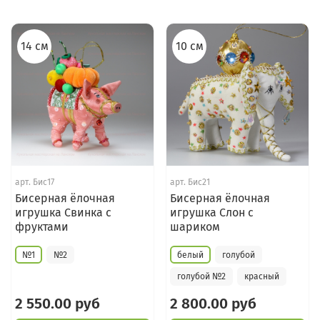
14 см
10 см
арт.
Бис17
арт.
Бис21
Бисерная ёлочная
Бисерная ёлочная
игрушка Свинка с
игрушка Слон с
фруктами
шариком
№1
№2
белый
голубой
голубой №2
красный
2 550.00 руб
2 800.00 руб