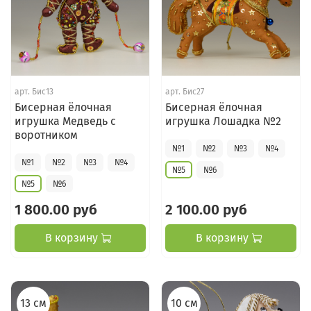
арт.
Бис13
арт.
Бис27
Бисерная ёлочная
Бисерная ёлочная
игрушка Медведь с
игрушка Лошадка №2
воротником
№1
№2
№3
№4
№1
№2
№3
№4
№5
№6
№5
№6
1 800.00 руб
2 100.00 руб
В корзину
В корзину
13 см
10 см