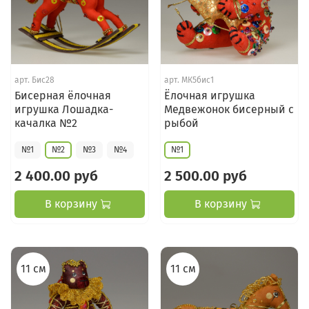
арт.
Бис28
арт.
МК5бис1
Бисерная ёлочная
Ёлочная игрушка
игрушка Лошадка-
Медвежонок бисерный с
качалка №2
рыбой
№1
№2
№3
№4
№1
2 400.00 руб
2 500.00 руб
В корзину
В корзину
11 см
11 см