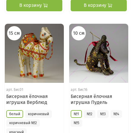
В корзину
В корзину
15 см
10 см
арт.
Бис01
арт.
Бис16
Бисерная ёлочная
Бисерная ёлочная
игрушка Верблюд
игрушка Пудель
белый
коричневый
№1
№2
№3
№4
коричневый №2
№5
красный