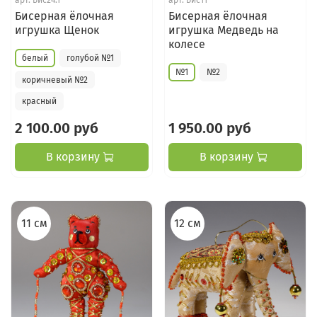
арт.
Бис24.1
арт.
Бис11
Бисерная ёлочная
Бисерная ёлочная
игрушка Щенок
игрушка Медведь на
колесе
белый
голубой №1
№1
№2
коричневый №2
красный
2 100.00 руб
1 950.00 руб
В корзину
В корзину
11 см
12 см