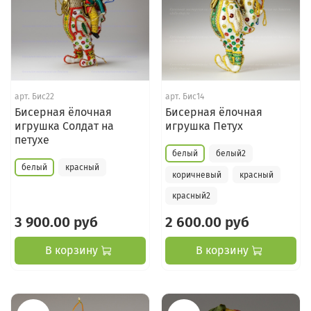
арт.
Бис22
арт.
Бис14
Бисерная ёлочная
Бисерная ёлочная
игрушка Солдат на
игрушка Петух
петухе
белый
белый2
белый
красный
коричневый
красный
красный2
3 900.00 руб
2 600.00 руб
В корзину
В корзину