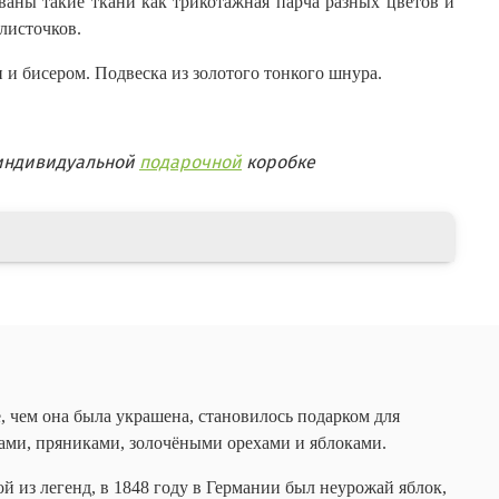
ваны такие ткани как трикотажная парча разных цветов и
листочков.
и бисером. Подвеска из золотого тонкого шнура.
 индивидуальной
подарочной
коробке
, чем она была украшена, становилось подарком для
тами, пряниками, золочёными орехами и яблоками.
й из легенд, в 1848 году в Германии был неурожай яблок,