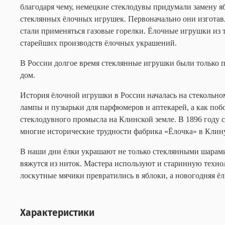
благодаря чему, немецкие стеклодувы придумали замену яб
стеклянных ёлочных игрушек. Первоначально они изготавл
стали применяться газовые горелки. Ёлочные игрушки из т
старейших производств ёлочных украшений.
В России долгое время стеклянные игрушки были только п
дом.
История ёлочной игрушки в России началась на стекольн
лампы и пузырьки для парфюмеров и аптекарей, а как побоч
стеклодувного промысла на Клинской земле. В 1896 году 
многие исторические трудности фабрика «Ёлочка» в Клину
В наши дни ёлки украшают не только стеклянными шарами 
вяжутся из ниток. Мастера используют и старинную техно
лоскутные мячики превратились в яблоки, а новогодняя ё
Характеристики