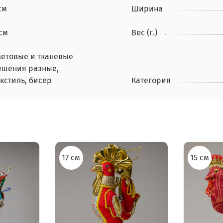
см
Ширина
см
Вес (г.)
ветовые и тканевые
ешения разные,
кстиль, бисер
Категория
17 см
15 см