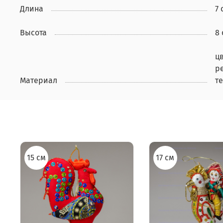
Длина
7 
Высота
8 
ц
р
Материал
те
15 см
17 см