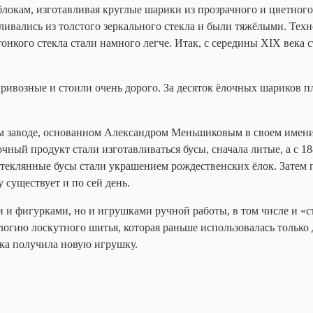
локам, изготавливая круглые шарики из прозрачного и цветного 
ивались из толстого зеркального стекла и были тяжёлыми. Техно
онкого стекла стали намного легче. Итак, с середины XIX века 
ривозные и стоили очень дорого. За десяток ёлочных шариков пл
ом заводе, основанном Александром Меньшиковым в своем имени
ный продукт стали изготавливаться бусы, сначала литые, а с 18
стеклянные бусы стали украшением рождественских ёлок. Затем
 существует и по сей день.
и фигурками, но и игрушками ручной работы, в том числе и «с
логию лоскутного шитья, которая раньше использовалась только 
лка получила новую игрушку.